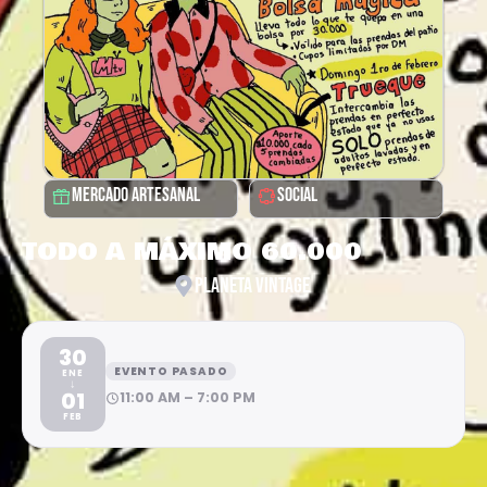
MERCADO ARTESANAL
SOCIAL
TODO A MÁXIMO 60.000
PLANETA VINTAGE
30
EVENTO PASADO
ENE
↓
01
11:00 AM – 7:00 PM
FEB