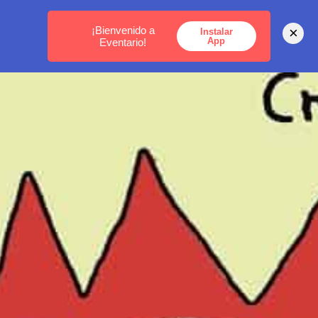
MEDELLÍN -
BOGOTÁ -
CARTAGENA
¡Bienvenido a
×
Instalar
App
Eventario!