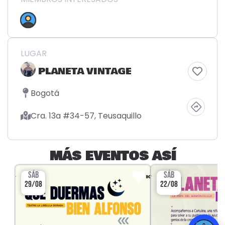
LUGAR
PLANETA VINTAGE
Bogotá
Cra. 13a #34-57, Teusaquillo
MÁS EVENTOS ASÍ
SÁB
SÁB
29/08
22/08