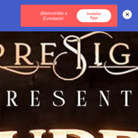
MEDELLÍN -
BOGOTÁ -
CARTAGENA
¡Bienvenido a
×
Instalar
App
Eventario!