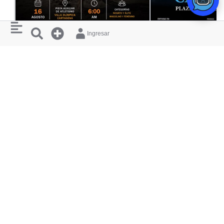
DEPORTE
Ingresar
RETO RENACER CTG 2026
ANDRÉS CEPEDA 
PISTA DE ATLETISMO
PLAZA DE TOROS
RESTAURANTES
¿ QUIERES
Y HOTELES
APARECER
AQUÍ ?
CERCANOS