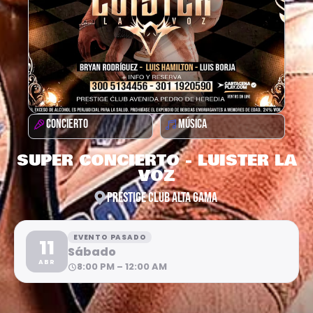
CONCIERTO
MÚSICA
SUPER CONCIERTO - LUISTER LA
VOZ
PRESTIGE CLUB ALTA GAMA
EVENTO PASADO
11
Sábado
ABR
8:00 PM – 12:00 AM