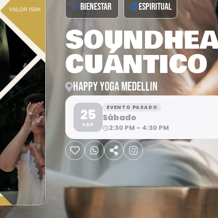
BIENESTAR
ESPIRITUAL
SOUNDHEA
CUÁNTICO
HAPPY YOGA MEDELLIN
EVENTO PASADO
25
Sábado
ABR
2:30 PM – 4:30 PM