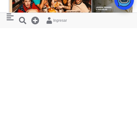
Ingresar
KARAOKÉ
KARAOKE MORAT LISTENING
JARDÍN TRAGOS Y
PARTY
ALEXANDER R
1811 ROOFTOP & COCKTAIL BAR
BARRA 7 - COCKTAI
RESTAURANTES
¿ QUIERES
Y HOTELES
APARECER
AQUÍ ?
CERCANOS