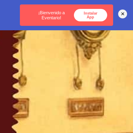
MEDELLÍN -
BOGOTÁ -
CARTAGENA
¡Bienvenido a
×
Instalar
App
Eventario!