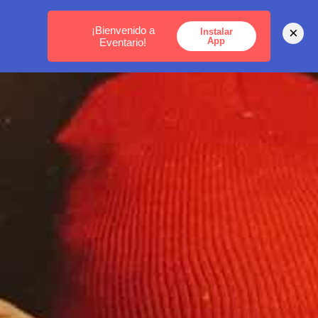
MEDELLÍN -
BOGOTÁ -
CARTAGENA
¡Bienvenido a
×
Instalar
App
Eventario!