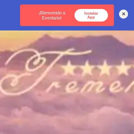
MEDELLÍN -
BOGOTÁ -
CARTAGENA
¡Bienvenido a
×
Instalar
App
Eventario!