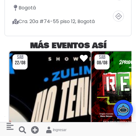
Bogotá
Cra. 20a #74-55 piso 12, Bogotá
MÁS EVENTOS ASÍ
SÁB
SÁB
22/08
08/08
Ingresar