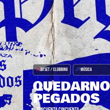
DJ SET / CLUBBING
MÚSICA
QUEDARNO
PEGADOS
CINCUENTA CINCUENTA