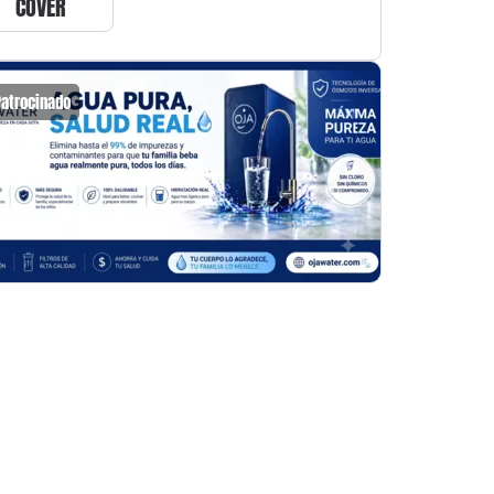
COVER
Patrocinado
Patrocin