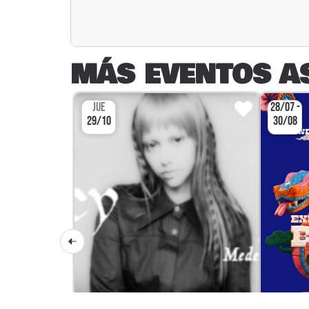
MÁS EVENTOS A
JUE
28/07 -
29/10
30/08