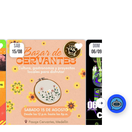
SÁB
DOM
15/08
06/09