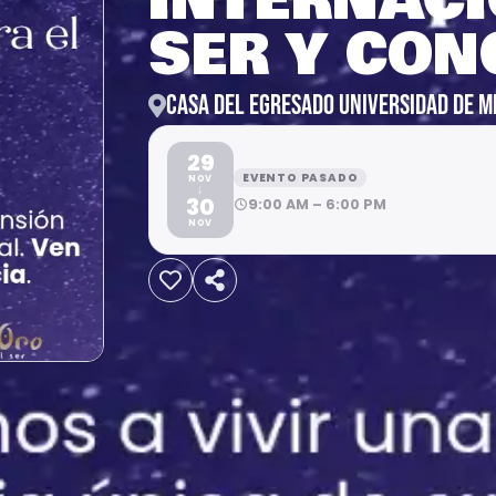
SER Y CON
CASA DEL EGRESADO UNIVERSIDAD DE M
29
EVENTO PASADO
NOV
↓
30
9:00 AM – 6:00 PM
NOV