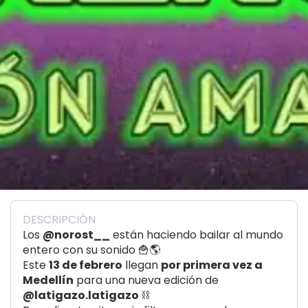
DESCRIPCIÓN
Los
@norost__
están haciendo bailar al mundo
entero con su sonido 🍟🌎
Este
13 de febrero
llegan
por primera vez a
Medellín
para una nueva edición de
@latigazo.latigazo
⛓️