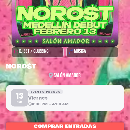
DJ SET / CLUBBING
MÚSICA
NORO$T
SALÓN AMADOR
EVENTO PASADO
13
Viernes
FEB
8:00 PM – 4:00 AM
COMPRAR ENTRADAS