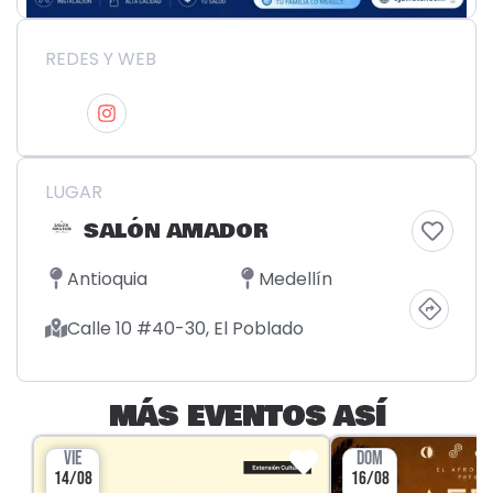
REDES Y WEB
LUGAR
SALÓN AMADOR
Antioquia
Medellín
Calle 10 #40-30, El Poblado
MÁS EVENTOS ASÍ
VIE
DOM
14/08
16/08