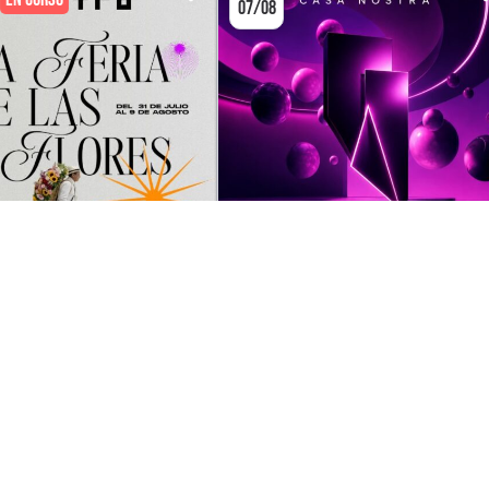
07/08
FIESTA DE CIUDAD
DJ SET / CLUBBI
RIA DE LAS FLORES EN
ROOF TOP CASA NOSTRA
NEUTRO
CLUB CASA NOSTRA
TRO BAR
Y HOTELES CERCANOS