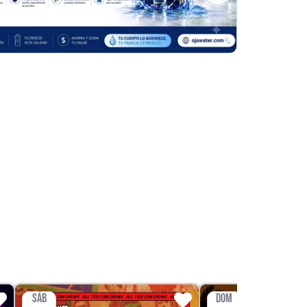
SÁB
DOM