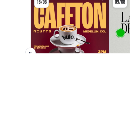
16/08
09/08
DJ SET / CLUBBING
CAFETON
LA FE
NEUTRO BAR
NEU
RESTAURANTES 