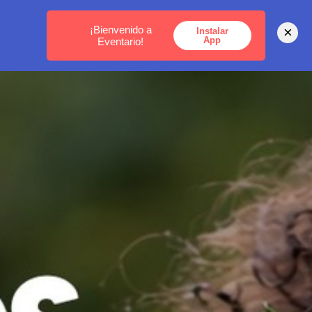
MEDELLÍN -
BOGOTÁ -
CARTAGENA
¡Bienvenido a
×
Instalar
App
Eventario!