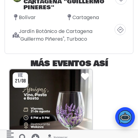
CARTAGENA "GUILLERMO
PIÑERES"
Bolívar
Cartagena
Jardín Botánico de Cartagena
"Guillermo Piñeres", Turbaco
MÁS EVENTOS ASÍ
VIE
21/08
Ingresar