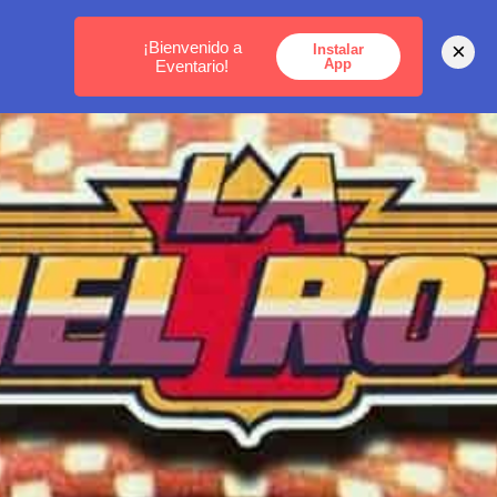
MEDELLÍN -
BOGOTÁ -
CARTAGENA
¡Bienvenido a
×
Instalar
App
Eventario!