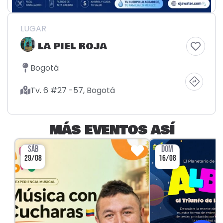
LUGAR
LA PIEL ROJA
Bogotá
Tv. 6 #27 -57, Bogotá
MÁS EVENTOS ASÍ
SÁB
DOM
29/08
16/08