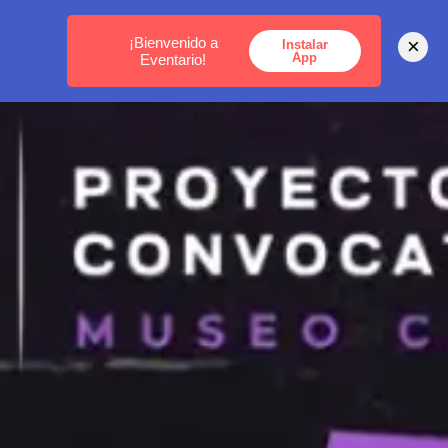
MEDELLÍN -
BOGOTÁ -
CARTAGENA
¡Bienvenido a
×
Instalar
App
Eventario!