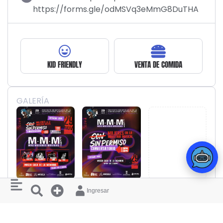
https://forms.gle/odMSVq3eMmG8DuTHA
KID FRIENDLY
VENTA DE COMIDA
GALERÍA
Ingresar
MÁS EVENTOS ASÍ
VIE