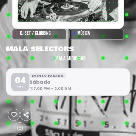
DJ SET / CLUBBING
MÚSICA
MALA SELECTORS
MALA AUDIO BAR
EVENTO PASADO
04
Sábado
ABR
7:00 PM – 2:00 AM