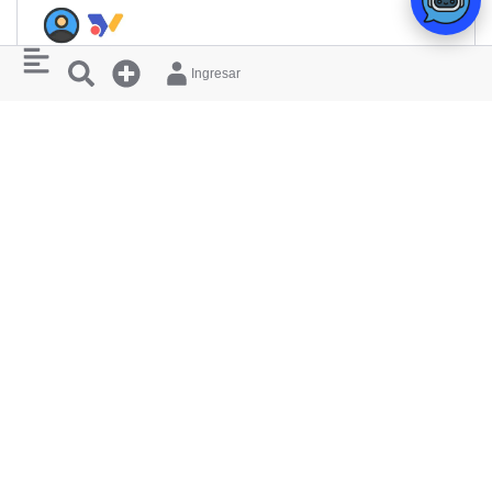
Ingresar
LUGAR
AMAPOLA CENTRO DE
EXPERIENCIAS
Antioquia
Caldas
Cra. 57 #128 Sur-156, Caldas
MÁS EVENTOS ASÍ
There are no similar listings