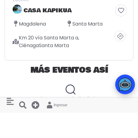
CASA KAPIKUA
Magdalena
Santa Marta
Km 20 vía Santa Marta a,
CiénagaSanta Marta
MÁS EVENTOS ASÍ
There are no similar listings
Ingresar
RESTAURANTES
¿ QUIERES
Y HOTELES
APARECER
AQUÍ ?
CERCANOS