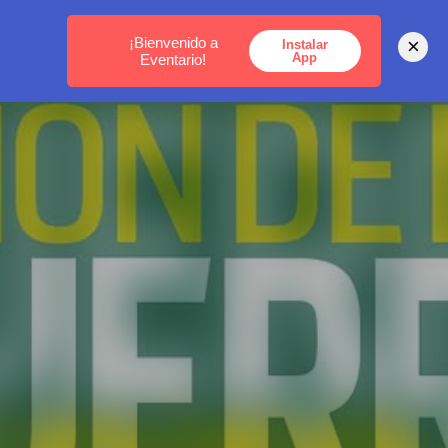
MEDELLÍN -
BOGOTÁ -
CARTAGENA
¡Bienvenido a
×
Instalar
App
Eventario!