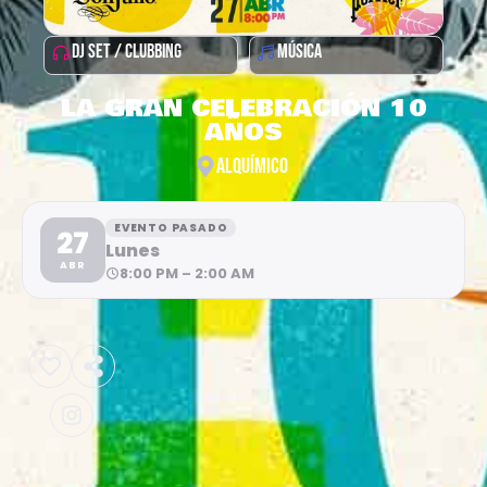
DJ SET / CLUBBING
MÚSICA
LA GRAN CELEBRACIÓN 10
AÑOS
ALQUÍMICO
EVENTO PASADO
27
Lunes
ABR
8:00 PM – 2:00 AM