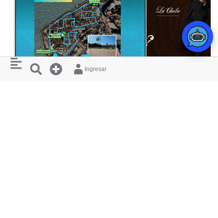
Ingresar
CARRERAS
RUTA DE LAS MERCEDES
MASTERS D
PARQUE DE LA 93
LA CHULA CARTAGE
RESTAURANTES
¿ QUIERES
Y HOTELES
APARECER
AQUÍ ?
CERCANOS