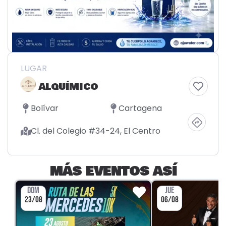
LUGAR
ALQUÍMICO
Bolívar
Cartagena
Cl. del Colegio #34-24, El Centro
MÁS EVENTOS ASÍ
DOM
JUE
23/08
06/08