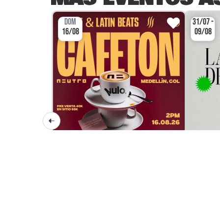
DOM
31/07 -
16/08
09/08
DJ SET / CLUBBING
CAFETON
LA FE
NEUTRO BAR
NEU