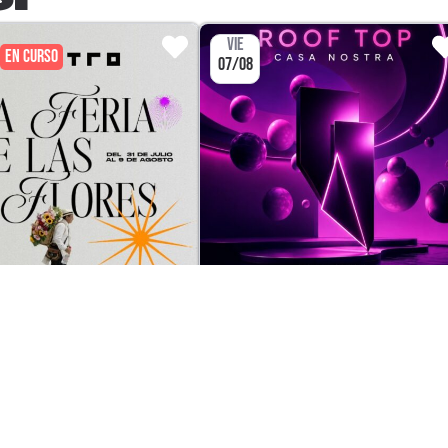
VIE
EN CURSO
07/08
FIESTA DE CIUDAD
DJ SET / CLUBBI
RIA DE LAS FLORES EN
ROOF TOP CASA NOSTRA
NEUTRO
CLUB CASA NOSTRA
TRO BAR