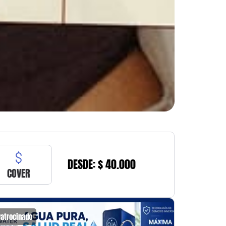
DESDE: $ 40.000
COVER
Patrocinado
Patrocin