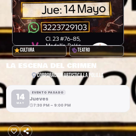
CULTURA
TEATRO
LA ESCENA DEL CRIMEN
CORPORACION ARTISTICA LA POLILLA
EVENTO PASADO
14
Jueves
MAY
7:30 PM – 9:00 PM