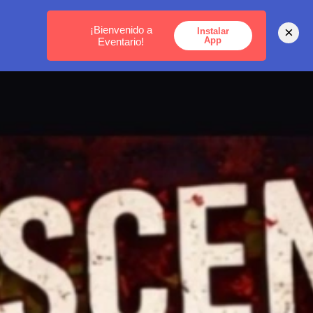
MEDELLÍN -
BOGOTÁ -
CARTAGENA
¡Bienvenido a
×
Instalar
App
Eventario!