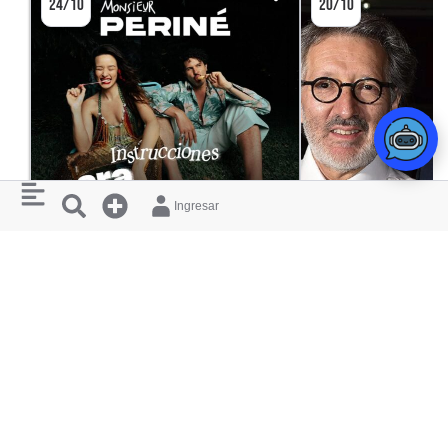
24/10
20/10
Ingresar
CONCIERTO
MONSIEUR PERINÉ
ADRIÁN CHAMORRO
INSTRUCCIONES PARA SER FELIZ
MORA: UN REC
TEATRO MAYOR JULIO MARIO SANTO
TEATRO MAYOR JULI
DOMINGO
DOMINGO
RESTAURANTES