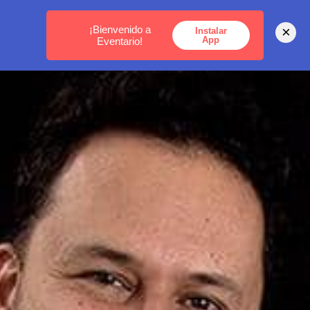
MEDELLÍN -
BOGOTÁ -
CARTAGENA
¡Bienvenido a
×
Instalar
App
Eventario!