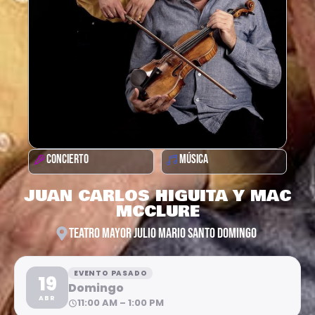
CONCIERTO
MÚSICA
JUAN CARLOS HIGUITA Y MAC
MCCLURE
TEATRO MAYOR JULIO MARIO SANTO DOMINGO
EVENTO PASADO
19
Domingo
ABR
11:00 AM – 1:00 PM