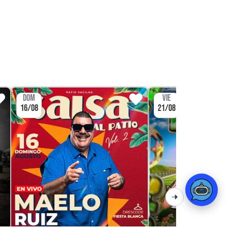
DOM
VIE
16/08
21/08