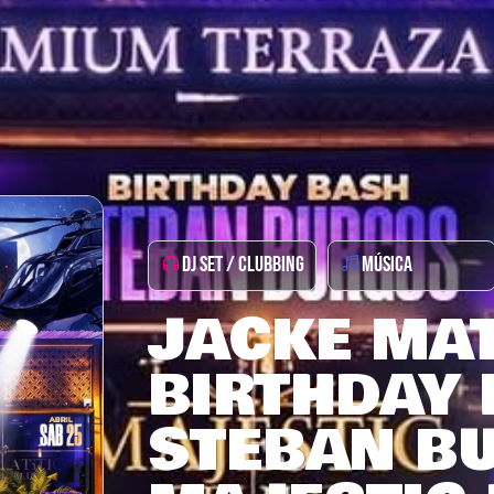
DJ SET / CLUBBING
MÚSICA
JACKE MA
BIRTHDAY
STEBAN B