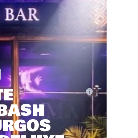
TE
 BASH
URGOS