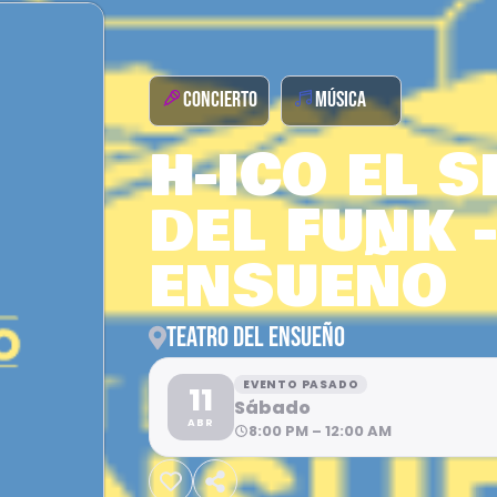
CONCIERTO
MÚSICA
H-ICO EL 
DEL FUNK -
ENSUEÑO
TEATRO DEL ENSUEÑO
EVENTO PASADO
11
Sábado
ABR
8:00 PM – 12:00 AM