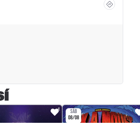
SÍ
SÁB
08/08