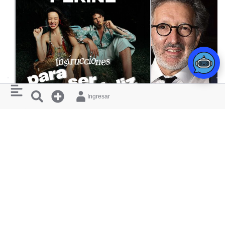
Ingresar
CONCIERTO
MONSIEUR PERINÉ
ADRIÁN CHAMORRO
INSTRUCCIONES PARA SER FELIZ
MORA: UN REC
TEATRO MAYOR JULIO MARIO SANTO
TEATRO MAYOR JULI
DOMINGO
DOMINGO
RESTAURANTES
¿ QUIERES
Y HOTELES
APARECER