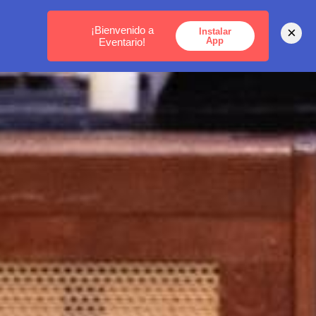
MEDELLÍN -
BOGOTÁ -
CARTAGENA
¡Bienvenido a
×
Instalar
App
Eventario!