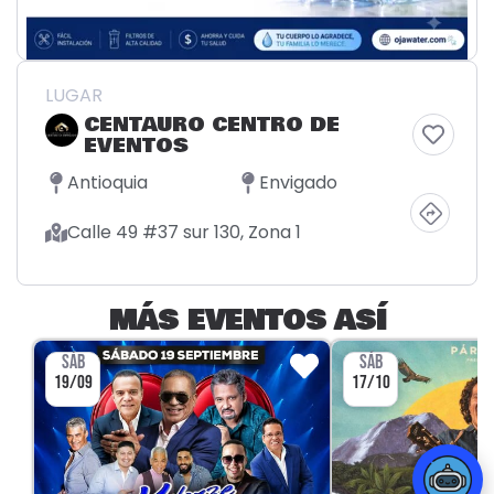
LUGAR
CENTAURO CENTRO DE
EVENTOS
Antioquia
Envigado
Calle 49 #37 sur 130, Zona 1
MÁS EVENTOS ASÍ
SÁB
SÁB
19/09
17/10