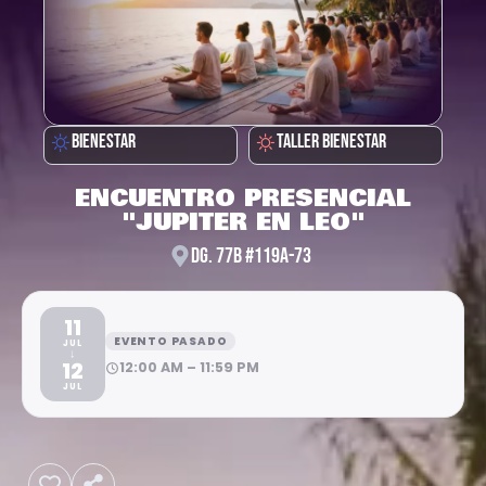
BIENESTAR
TALLER BIENESTAR
ENCUENTRO PRESENCIAL
"JUPITER EN LEO"
DG. 77B #119A-73
11
EVENTO PASADO
JUL
↓
12
12:00 AM – 11:59 PM
JUL