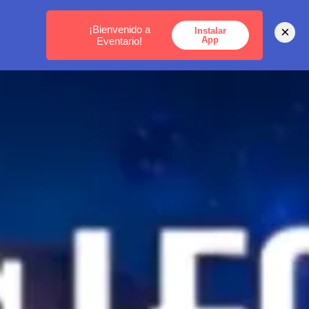
MEDELLÍN -
BOGOTÁ -
CARTAGENA
¡Bienvenido a
×
Instalar
App
Eventario!