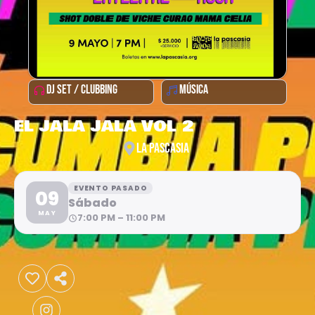
DJ SET / CLUBBING
MÚSICA
EL JALA JALA VOL 2
LA PASCASIA
EVENTO PASADO
09
Sábado
MAY
7:00 PM – 11:00 PM