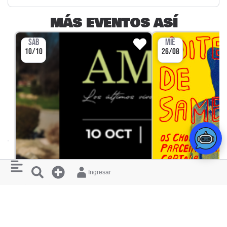
MÁS EVENTOS ASÍ
SÁB
MIÉ
10/10
26/08
Ingresar
CONCIERTO
AMBKOR EN LA PASCASIA
NOITE DE SAMBA -
PARCEIROS 