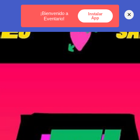
MEDELLÍN -
BOGOTÁ -
CARTAGENA
¡Bienvenido a
×
Instalar
App
Eventario!