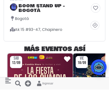
BOOM STAND UP -
BOGOTÁ
Bogotá
Ak 15 #93-47, Chapinero
MÁS EVENTOS ASÍ
SÁB
VIE
12/09
18/09
Ingresar