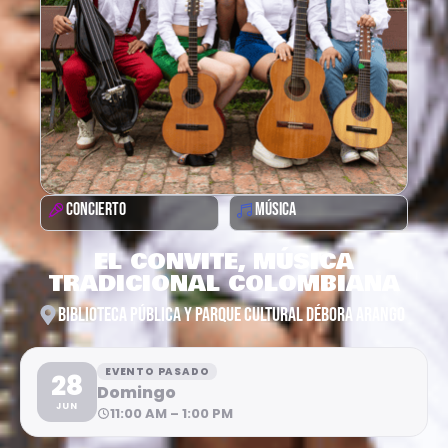
CONCIERTO
MÚSICA
EL CONVITE, MÚSICA
TRADICIONAL COLOMBIANA
BIBLIOTECA PÚBLICA Y PARQUE CULTURAL DÉBORA ARANGO
EVENTO PASADO
28
Domingo
JUN
11:00 AM – 1:00 PM