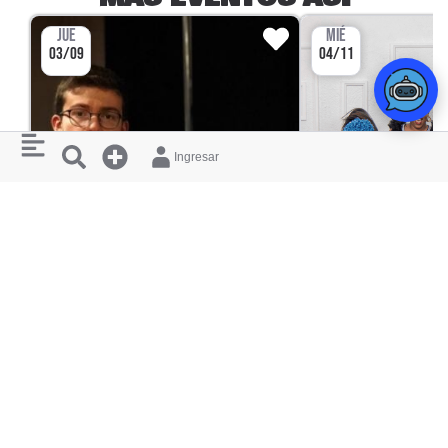
JUE
MIÉ
03/09
04/11
Ingresar
CONCIERTO
DAVID TORRES, PIANO
NOBUNTU, CUA
BIBLIOTECA PÚBLICA Y PARQUE CULTURAL
BIBLIOTECA PÚBLICA
DÉBORA ARANGO
DÉBORA ARANGO