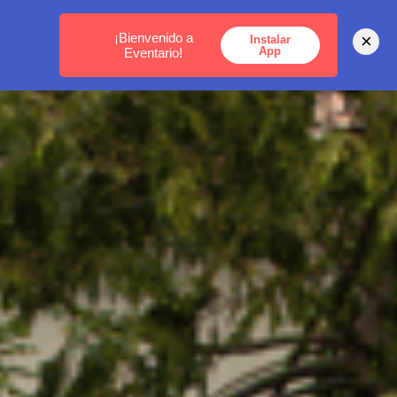
MEDELLÍN -
BOGOTÁ -
CARTAGENA
¡Bienvenido a
×
Instalar
App
Eventario!