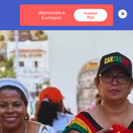
MEDELLÍN -
BOGOTÁ -
CARTAGENA
¡Bienvenido a
×
Instalar
App
Eventario!