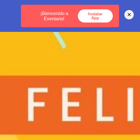
MEDELLÍN -
BOGOTÁ -
CARTAGENA
¡Bienvenido a
×
Instalar
App
Eventario!