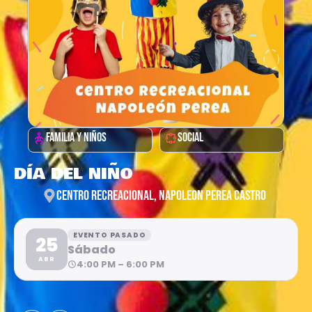
FAMILIA Y NIÑOS
SOCIAL
DÍA DEL NIÑO
CENTRO RECREACIONAL, NAPOLEON PEREA CASTRO
EVENTO PASADO
25
Sábado
ABR
4:00 PM – 6:00 PM