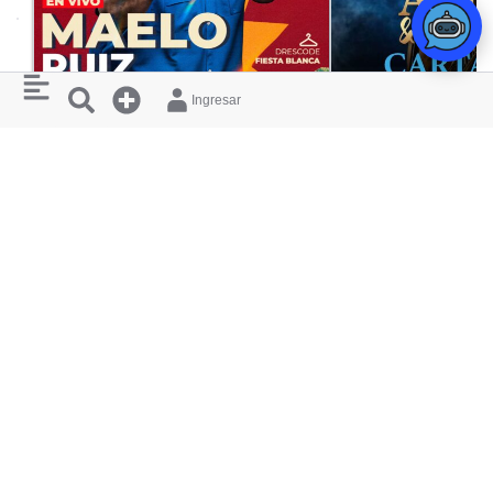
Ingresar
CONCIERTO
SALSA AL PATIO VOL. 2
ANDRÉS CEPEDA 
PATIO VACILAO
PLAZA DE TOROS
RESTAURANTES
¿ QUIERES
Y HOTELES
APARECER
AQUÍ ?
CERCANOS