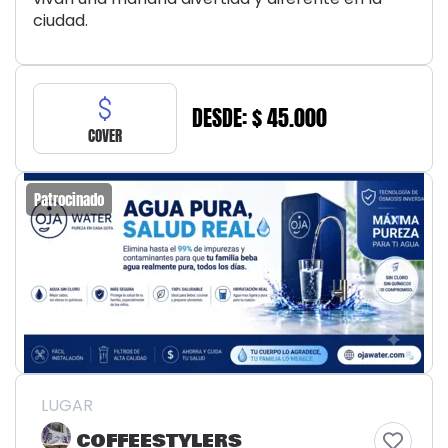
ciudad.
DESDE: $ 45.000
COVER
Patrocinado
LUGAR
COFFEESTYLERS