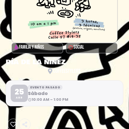
FAMILIA Y NIÑOS
SOCIAL
DÍA DE LA NIÑEZ
COFFEESTYLERS
EVENTO PASADO
25
Sábado
ABR
10:00 AM – 1:00 PM