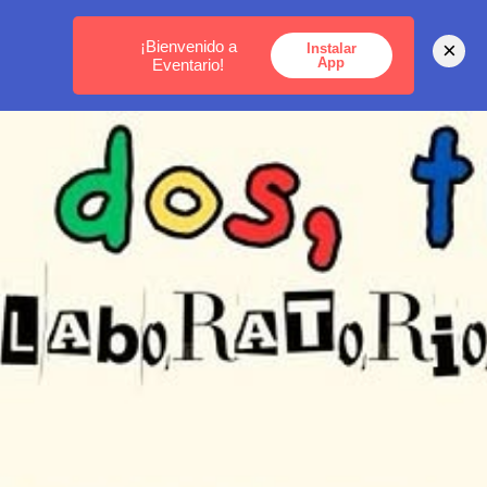
MEDELLÍN -
BOGOTÁ -
CARTAGENA
¡Bienvenido a
×
Instalar
App
Eventario!