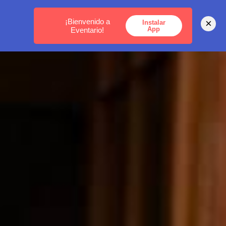
MEDELLÍN -
BOGOTÁ -
CARTAGENA
¡Bienvenido a
×
Instalar
App
Eventario!