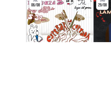
JUE
SÁB
06/08
29/08
CULTURA
ESPERANDO EL CORTE
10 AÑ
EL LUGAR DEL POEMA
COT