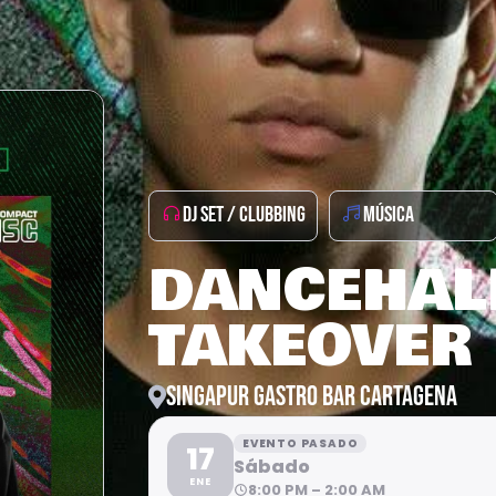
DJ SET / CLUBBING
MÚSICA
DANCEHAL
TAKEOVER
SINGAPUR GASTRO BAR CARTAGENA
EVENTO PASADO
17
Sábado
ENE
8:00 PM – 2:00 AM