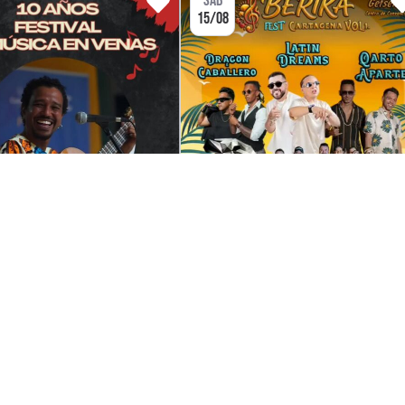
SÁB
15/08
FESTIVAL
FESTIV
OS FESTIVAL LA MÚSICA
BERIKA FEST CARTAGENA VOL.
EN VENAS
PISO 2
O