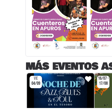
MÁS EVENTOS A
VIE
16/07 -
04/09
17/08