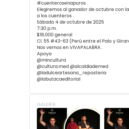
#cuenterosenapuros .
Elegiremos al ganador de octubre con 
a los cuenteros .
Sábado 4 de octubre de 2025
7:30 p.m.
$18.000 general
Cl. 55 #43-63 (Perú entre el Palo y Girar
Nos vemos en VIVAPALABRA .
Apoya
@mincultura
@cultura.med @alcaldiademed
@ladulceartesana_reposteria
@labutacaeditorial
GALERÍA