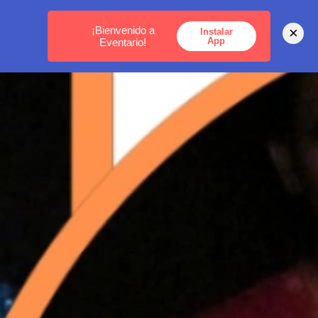
MEDELLÍN -
BOGOTÁ -
CARTAGENA
¡Bienvenido a
×
Instalar
App
Eventario!