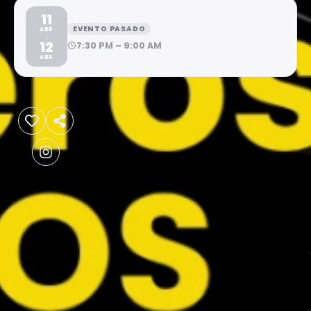
11
EVENTO PASADO
ABR
↓
12
7:30 PM – 9:00 AM
ABR