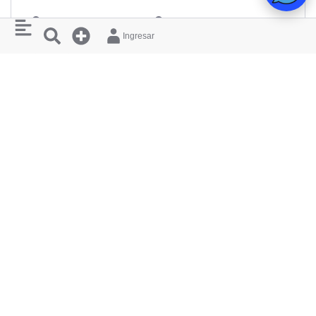
Antioquia
Medellín
Ingresar
Calle 55 #43-63, La Candelaria
MÁS EVENTOS ASÍ
MIÉ
MIÉ
12/08
19/08