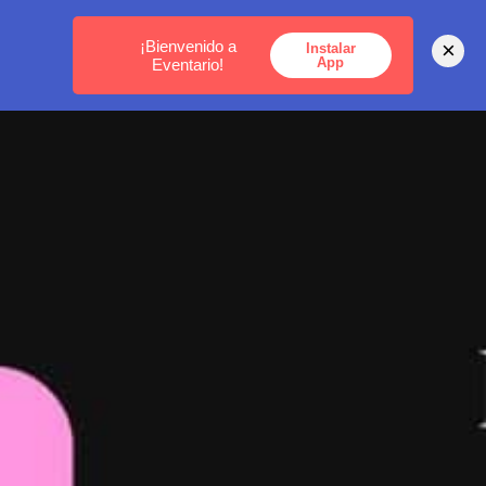
MEDELLÍN -
BOGOTÁ -
CARTAGENA
¡Bienvenido a
×
Instalar
App
Eventario!