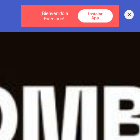
MEDELLÍN -
BOGOTÁ -
CARTAGENA
¡Bienvenido a
×
Instalar
App
Eventario!