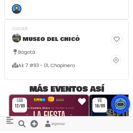
LUGAR
MUSEO DEL CHICÓ
Bogotá
Ak 7 #93 - 01, Chapinero
MÁS EVENTOS ASÍ
SÁB
VIE
12/09
18/09
Ingresar