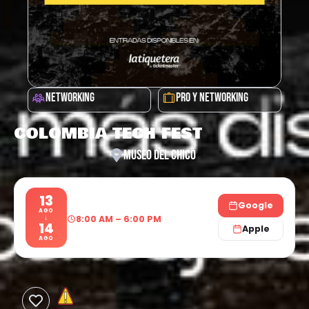
NETWORKING
PRO Y NETWORKING
COLOMBIA TECH FEST
MUSEO DEL CHICÓ
13
Google
AGO
↓
8:00 AM – 6:00 PM
14
Apple
AGO