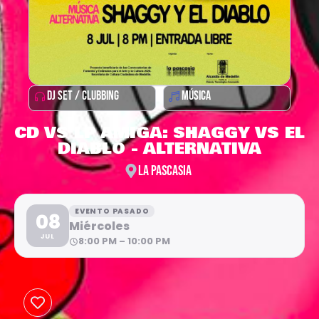
DJ SET / CLUBBING
MÚSICA
CD VS LP AMIGA: SHAGGY VS EL
DIABLO - ALTERNATIVA
LA PASCASIA
EVENTO PASADO
08
Miércoles
JUL
8:00 PM – 10:00 PM