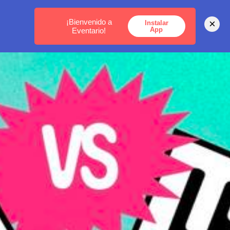
MEDELLÍN -
BOGOTÁ -
CARTAGENA
¡Bienvenido a
×
Instalar
App
Eventario!