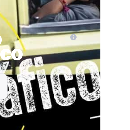
O
ICO