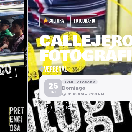
CULTURA
FOTOGRAFÍA
CALLEJER
FOTOGRÁF
VERBENAL
EVENTO PASADO
25
Domingo
ENE
10:00 AM – 2:00 PM