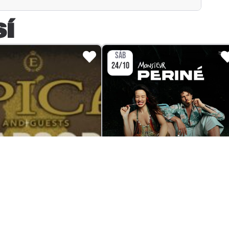
SÍ
SÁB
24/10
CONCIERTO
CONCIER
PICA Y RHAPSODY
MONSIEUR PERINÉ