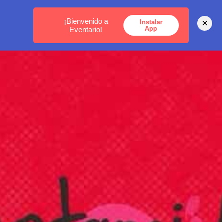
MEDELLÍN -
BOGOTÁ -
CARTAGENA
¡Bienvenido a
×
Instalar
App
Eventario!