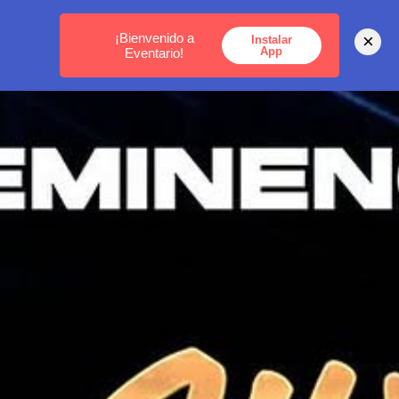
MEDELLÍN -
BOGOTÁ -
CARTAGENA
¡Bienvenido a
×
Instalar
App
Eventario!