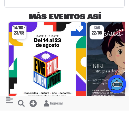
MÁS EVENTOS ASÍ
SÁB
14/08 -
23/08
22/08
Ingresar
FESTIVAL
EVE FESTIVAL JOVEN
TALLER GHIB