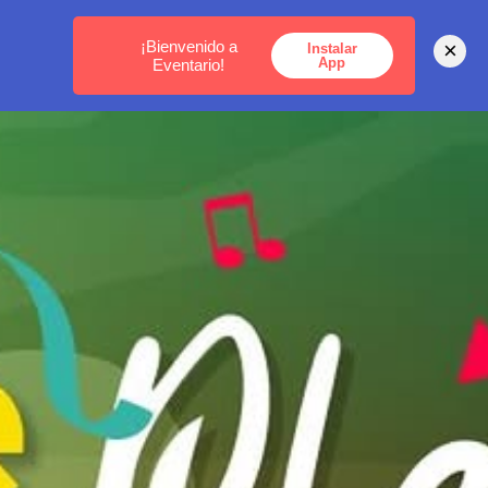
MEDELLÍN -
BOGOTÁ -
CARTAGENA
¡Bienvenido a
×
Instalar
App
Eventario!