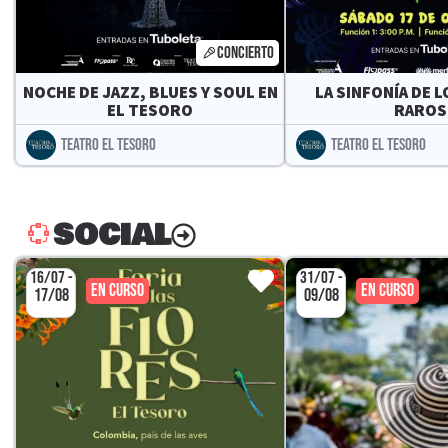
CONCIERTO
NOCHE DE JAZZ, BLUES Y SOUL EN
LA SINFONÍA DE 
EL TESORO
RAROS
TEATRO EL TESORO
TEATRO EL TESORO
SOCIAL
16/07 -
31/07 -
EN CURSO
EN CURSO
17/08
09/08