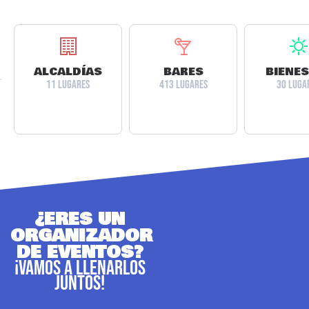
ALCALDÍAS
BARES
BIENE
11 LUGARES
413 LUGARES
30 LUGA
¿ERES UN
ORGANIZADOR
DE EVENTOS?
¡VAMOS A LLENARLOS
JUNTOS!