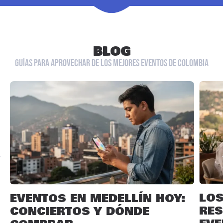
BLOG
GUÍAS PARA APROVECHAR DE LOS MEJORES EVENTOS DE COLOMBIA
LO
EVENTOS EN MEDELLÍN HOY:
RES
CONCIERTOS Y DÓNDE