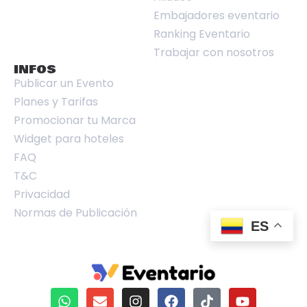
Embajadores eventario
Ranking Eventario
Trabajar con nosotros
INFOS
Publicar un Evento
Planes y Tarifas
Promocionar tu Marca
Widget para hoteles
FAQ
T&C
Privacidad
Normas de Publicación
ES