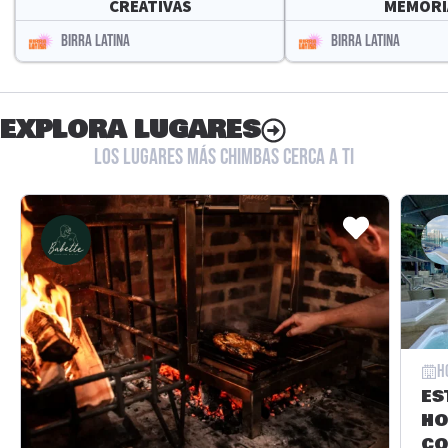
CREATIVAS
MEMORI
BIRRA LATINA
BIRRA LATINA
EXPLORA LUGARES
LOS LUGARES MÁS CHIMBAS CERCA A TI
H
ES
HO
CO