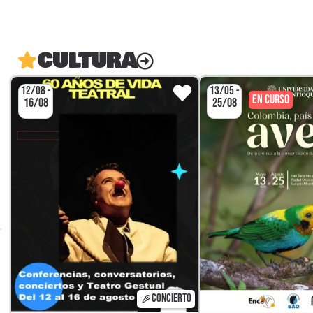
CULTURA
12/08 -
13/05 -
EN CURSO
16/08
25/08
CONCIERTO