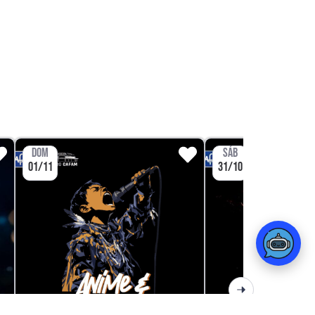
DOM
SÁB
01/11
31/10