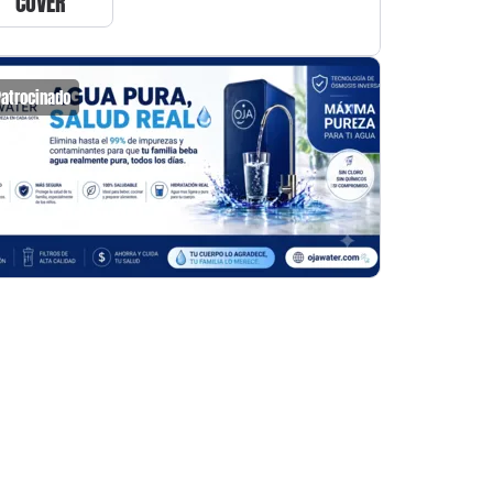
COVER
Patrocinado
Patrocin