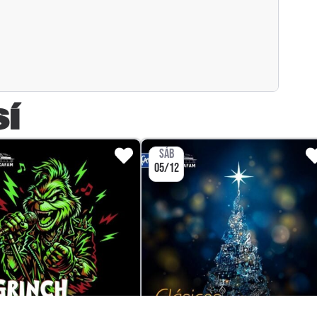
SÍ
SÁB
05/12