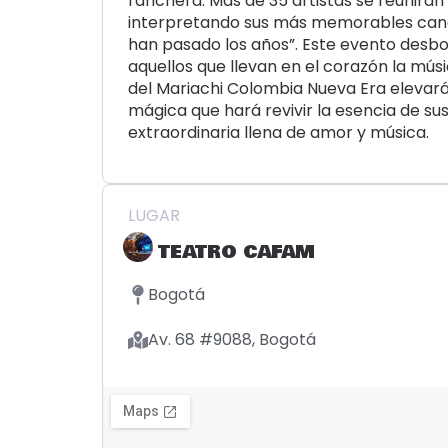
ranchera. Más de 35 artistas se reunirán 
interpretando sus más memorables canci
han pasado los años”. Este evento desbo
aquellos que llevan en el corazón la mús
del Mariachi Colombia Nueva Era elevará
mágica que hará revivir la esencia de su
extraordinaria llena de amor y música.
LUGAR
TEATRO CAFAM
Bogotá
Av. 68 #9088, Bogotá