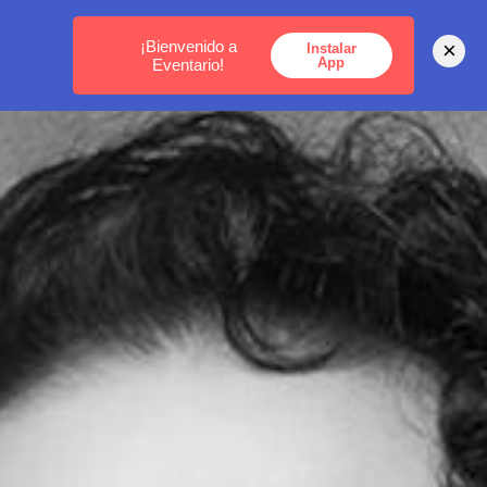
MEDELLÍN -
BOGOTÁ -
CARTAGENA
¡Bienvenido a
×
Instalar
App
Eventario!