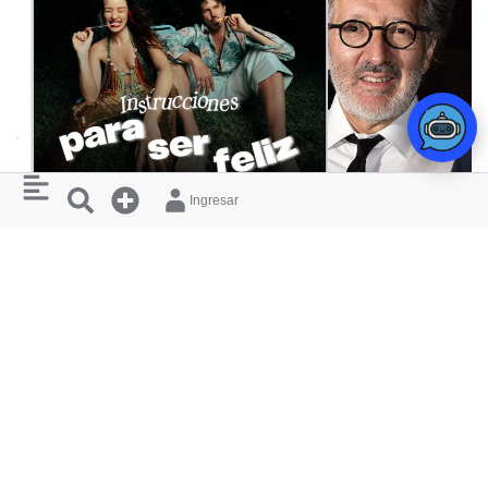
Ingresar
CONCIERTO
MONSIEUR PERINÉ
ADRIÁN CHAMORRO
INSTRUCCIONES PARA SER FELIZ
MORA: UN REC
TEATRO MAYOR JULIO MARIO SANTO
TEATRO MAYOR JULI
DOMINGO
DOMINGO
RESTAURANTES
¿ QUIERES
Y HOTELES
APARECER
AQUÍ ?
CERCANOS