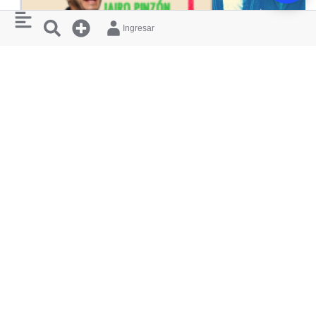
Ingresar
CULTURA
ACCIÓN IMPRO: LOS
NICOLÁS Y LO
IMPREDECIBLES
TEATRO LIBRE CHAP
TEATRO LIBRE CHAPINERO
RESTAURANTES
¿ QUIERES
Y HOTELES
APARECER
AQUÍ ?
CERCANOS