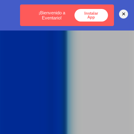
MEDELLÍN -
BOGOTÁ -
CARTAGENA
¡Bienvenido a
×
Instalar
App
Eventario!