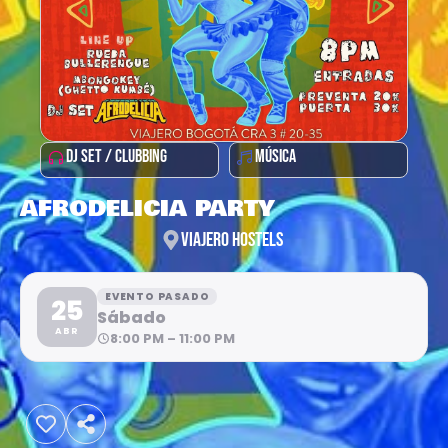
DJ SET / CLUBBING
MÚSICA
AFRODELICIA PARTY
VIAJERO HOSTELS
EVENTO PASADO
25
Sábado
ABR
8:00 PM – 11:00 PM