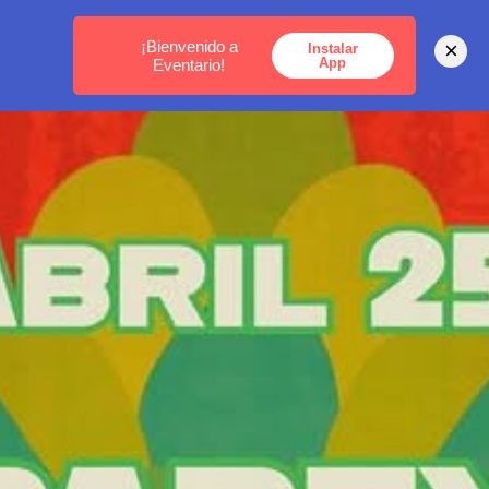
MEDELLÍN -
BOGOTÁ -
CARTAGENA
¡Bienvenido a
×
Instalar
App
Eventario!