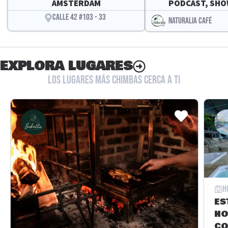
AMSTERDAM
PODCAST, SHOW
CALLE 42 #103 - 33
NATURALIA CAFÉ
EXPLORA LUGARES
LOS LUGARES MÁS CHIMBAS CERCA A TI
H
ES
HO
CO