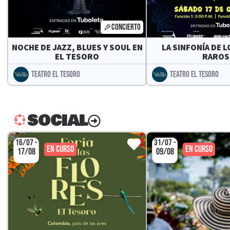
CONCIERTO
NOCHE DE JAZZ, BLUES Y SOUL EN
LA SINFONÍA DE 
EL TESORO
RAROS
TEATRO EL TESORO
TEATRO EL TESORO
SOCIAL
16/07 -
31/07 -
EN CURSO
EN CURSO
17/08
09/08