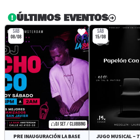
ÚLTIMOS EVENTOS
SÁB
SÁB
08/08
15/08
DJ SET / CLUBBING
PRE INAUGURACIÓN LA BASE
JUGO MUSICAL – 7.