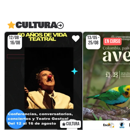
CULTURA
12/08 -
13/05 -
EN CURSO
16/08
25/08
CULTURA