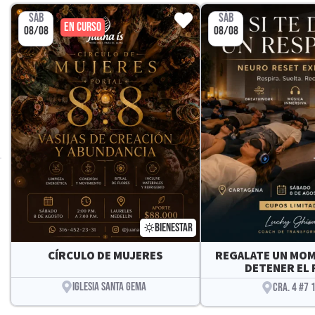
SÁB
SÁB
EN CURSO
08/08
08/08
BIENESTAR
CÍRCULO DE MUJERES
REGALATE UN MO
DETENER EL 
IGLESIA SANTA GEMA
CRA. 4 #7 