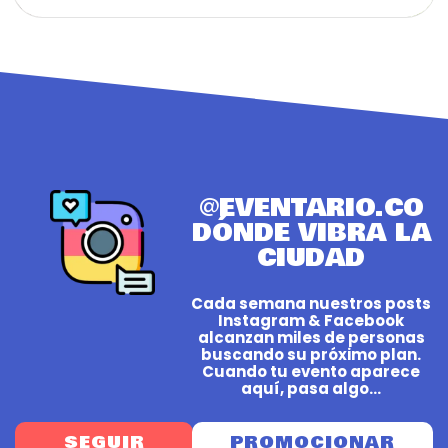
@EVENTARIO.CO
DÓNDE VIBRA LA
CIUDAD
Cada semana nuestros posts
Instagram & Facebook
alcanzan miles de personas
buscando su próximo plan.
Cuando tu evento aparece
aquí, pasa algo...
SEGUIR
PROMOCIONAR