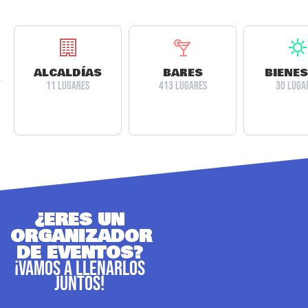
ALCALDÍAS
BARES
BIENE
11 LUGARES
413 LUGARES
30 LUGA
¿ERES UN
ORGANIZADOR
DE EVENTOS?
¡VAMOS A LLENARLOS
JUNTOS!