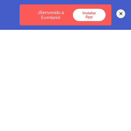
MEDELLÍN -
BOGOTÁ -
CARTAGENA
¡Bienvenido a
×
Instalar
App
Eventario!